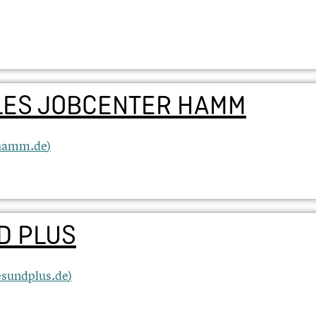
ES JOBCENTER HAMM
.hamm.de
)
D PLUS
esundplus.de
)