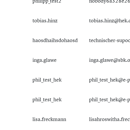
philipp_test2
nobody6a328e26
tobias.hinz
tobias.hinz@hek.
haosdhaihsdohaosd
technischer-supo
inga.glawe
inga.glawe@sbk.o
phil_test_hek
phil_test_hek@e-
phil_test_hek
phil_test_hek@e-
lisa.freckmann
lisahroswitha.fr