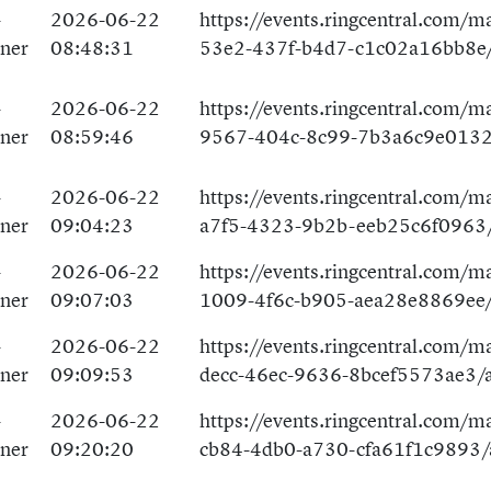
-
2026-06-22
https://events.ringcentral.com/
tner
08:48:31
53e2-437f-b4d7-c1c02a16bb8e/
-
2026-06-22
https://events.ringcentral.com/m
tner
08:59:46
9567-404c-8c99-7b3a6c9e0132
-
2026-06-22
https://events.ringcentral.com/
tner
09:04:23
a7f5-4323-9b2b-eeb25c6f0963/
-
2026-06-22
https://events.ringcentral.com/m
tner
09:07:03
1009-4f6c-b905-aea28e8869ee/
-
2026-06-22
https://events.ringcentral.com/m
tner
09:09:53
decc-46ec-9636-8bcef5573ae3/a
-
2026-06-22
https://events.ringcentral.com/
tner
09:20:20
cb84-4db0-a730-cfa61f1c9893/