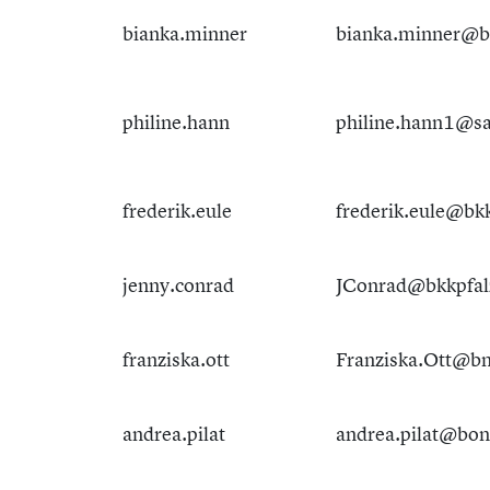
bianka.minner
bianka.minner@b
philine.hann
philine.hann1@sa
frederik.eule
frederik.eule@bk
jenny.conrad
JConrad@bkkpfal
franziska.ott
Franziska.Ott@b
andrea.pilat
andrea.pilat@bon