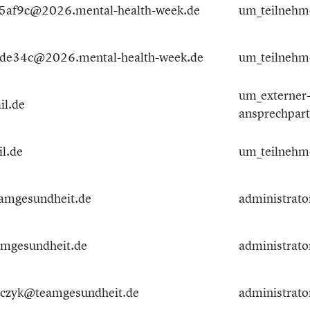
af9c@2026.mental-health-week.de
um_teilnehm
de34c@2026.mental-health-week.de
um_teilnehm
um_externer
l.de
ansprechpar
l.de
um_teilnehm
amgesundheit.de
administrato
mgesundheit.de
administrato
lczyk@teamgesundheit.de
administrato