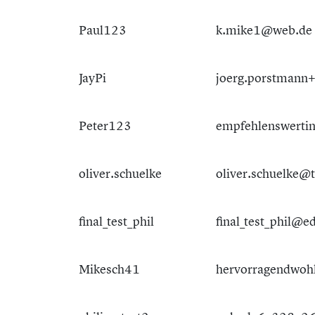
Paul123
k.mike1@web.de
JayPi
joerg.porstmann
Peter123
empfehlenswertin
oliver.schuelke
oliver.schuelke@
final_test_phil
final_test_phil@e
Mikesch41
hervorragendwohl