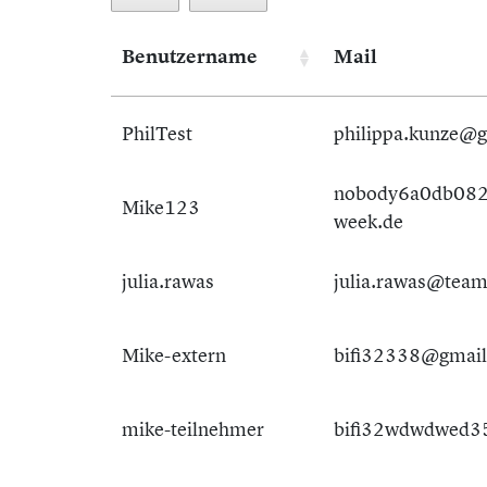
Benutzername
Mail
PhilTest
philippa.kunze@
nobody6a0db082
Mike123
week.de
julia.rawas
julia.rawas@team
Mike-extern
bifi32338@gmail
mike-teilnehmer
bifi32wdwdwed3