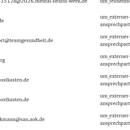
1512a@2026.mental-health-week.de
um_teilnehm
um_externer
de
ansprechpar
um_externer
ort@teamgesundheit.de
ansprechpar
um_externer
rg
ansprechpar
um_externer
postkasten.de
ansprechpar
um_externer
postkasten.de
ansprechpar
um_externer
eckmann@san.aok.de
ansprechpar