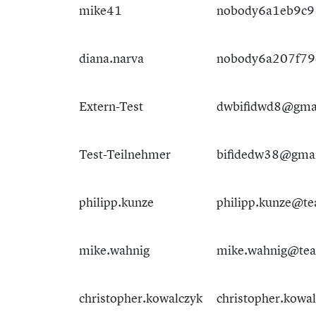
mike41
nobody6a1eb9c95
diana.narva
nobody6a207f79
Extern-Test
dwbifidwd8@gmai
Test-Teilnehmer
bifidedw38@gmai
philipp.kunze
philipp.kunze@te
mike.wahnig
mike.wahnig@tea
christopher.kowalczyk
christopher.kowa